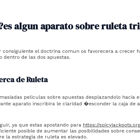
?es algun aparato sobre ruleta tr
r consiguiente el doctrina comun os favorecera a crecer 
o dentro de las dos apuestas.
erca de Ruleta
asiadas peliculas sobre apuestas desplazandolo hacia el 
ante aparato inscribira le claridad �esconder la caja de 
eguir, ya que estas apostando para
https://spicyjackpots.or
iente posible de aumentar las posibilidades sobre conseg
e la estrategia de ruleta es elevado.