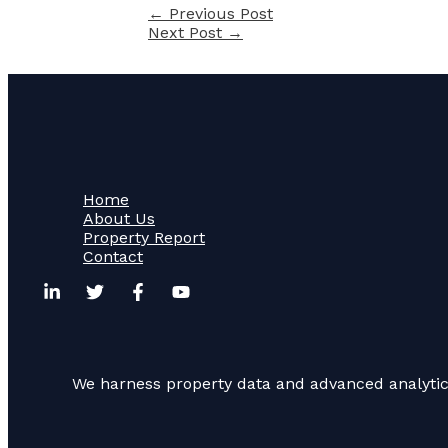
←
Previous Post
Next Post
→
Home
About Us
Property Report
Contact
We harness property data and advanced analytics