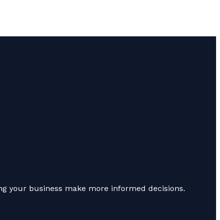
ping your business make more informed decisions.