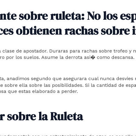
nte sobre ruleta: No los es
uces obtienen rachas sobre 
 clase de apostador. Duraras para rachas sobre trofeo y n
ro por los suelos. Asume la derrota asi� como descansa. 
uleta, anadimos segundo que asegurara cual nunca desvies
obre ella sobre las posibilidades. Si la cantidad de esp
osa que estas elaborado a perder.
r sobre la Ruleta