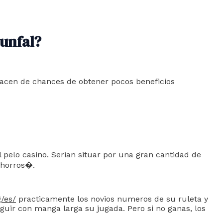
iunfal?
hacen de chances de obtener pocos beneficios
pelo casino. Serian situar por una gran cantidad de
ahorros�.
g/es/
practicamente los novios numeros de su ruleta y
uir con manga larga su jugada. Pero si no ganas, los