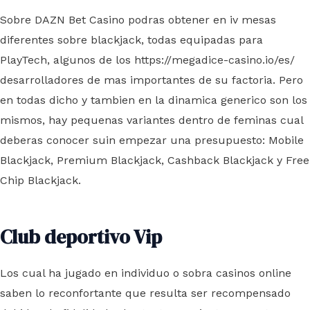
Sobre DAZN Bet Casino podras obtener en iv mesas
diferentes sobre blackjack, todas equipadas para
PlayTech, algunos de los
https://megadice-casino.io/es/
desarrolladores de mas importantes de su factoria. Pero
en todas dicho y tambien en la dinamica generico son los
mismos, hay pequenas variantes dentro de feminas cual
deberas conocer suin empezar una presupuesto: Mobile
Blackjack, Premium Blackjack, Cashback Blackjack y Free
Chip Blackjack.
Club deportivo Vip
Los cual ha jugado en individuo o sobra casinos online
saben lo reconfortante que resulta ser recompensado