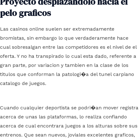
Proyecto desplazandolo hacia el
pelo graficos
Las casinos online suelen ser extremadamente
bromistas, sin embargo lo que verdaderamente hace
cual sobresalgan entre las competidores es el nivel de el
oferta. Y no ha transpirado lo cual esta dado, referente a
gran parte, por variacion y tambien en la clase de los
titulos que conforman la patologi�a del tunel carpiano
catalogo de juegos.
Cuando cualquier deportista se podri�an mover registra
acerca de unas las plataformas, lo realiza confiando
acerca de cual encontrara juegos a los alturas sobre sus
entrenos. Que sean nuevos, joviales excelentes graficos,