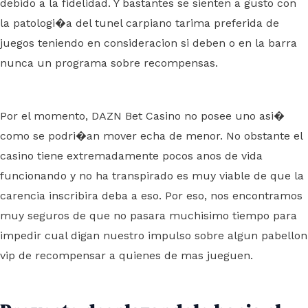
debido a la fidelidad. Y bastantes se sienten a gusto con
la patologi�a del tunel carpiano tarima preferida de
juegos teniendo en consideracion si deben o en la barra
nunca un programa sobre recompensas.
Por el momento, DAZN Bet Casino no posee uno asi�
como se podri�an mover echa de menor. No obstante el
casino tiene extremadamente pocos anos de vida
funcionando y no ha transpirado es muy viable de que la
carencia inscribira deba a eso. Por eso, nos encontramos
muy seguros de que no pasara muchisimo tiempo para
impedir cual digan nuestro impulso sobre algun pabellon
vip de recompensar a quienes de mas jueguen.