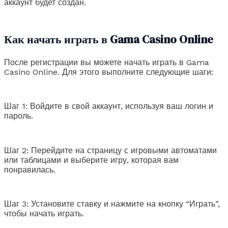
аккаунт будет создан.
Как начать играть в Gama Casino Online
После регистрации вы можете начать играть в Gama
Casino Online. Для этого выполните следующие шаги:
Шаг 1: Войдите в свой аккаунт, используя ваш логин и
пароль.
Шаг 2: Перейдите на страницу с игровыми автоматами
или таблицами и выберите игру, которая вам
понравилась.
Шаг 3: Установите ставку и нажмите на кнопку “Играть”,
чтобы начать играть.