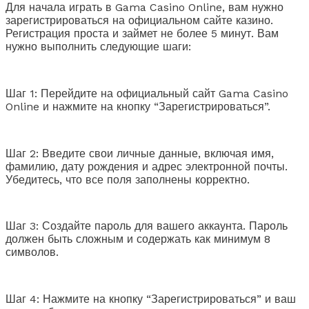
Для начала играть в Gama Casino Online, вам нужно
зарегистрироваться на официальном сайте казино.
Регистрация проста и займет не более 5 минут. Вам
нужно выполнить следующие шаги:
Шаг 1: Перейдите на официальный сайт Gama Casino
Online и нажмите на кнопку “Зарегистрироваться”.
Шаг 2: Введите свои личные данные, включая имя,
фамилию, дату рождения и адрес электронной почты.
Убедитесь, что все поля заполнены корректно.
Шаг 3: Создайте пароль для вашего аккаунта. Пароль
должен быть сложным и содержать как минимум 8
символов.
Шаг 4: Нажмите на кнопку “Зарегистрироваться” и ваш