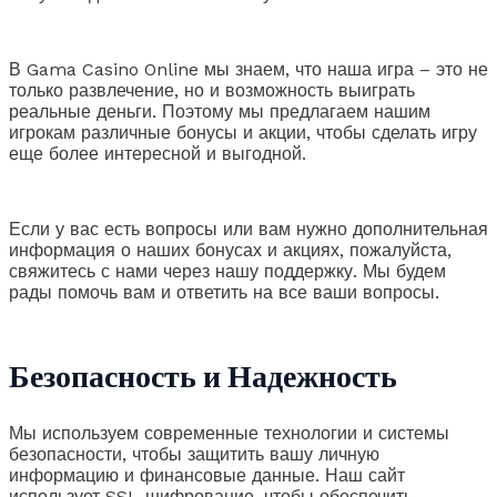
В Gama Casino Online мы знаем, что наша игра – это не
только развлечение, но и возможность выиграть
реальные деньги. Поэтому мы предлагаем нашим
игрокам различные бонусы и акции, чтобы сделать игру
еще более интересной и выгодной.
Если у вас есть вопросы или вам нужно дополнительная
информация о наших бонусах и акциях, пожалуйста,
свяжитесь с нами через нашу поддержку. Мы будем
рады помочь вам и ответить на все ваши вопросы.
Безопасность и Надежность
Мы используем современные технологии и системы
безопасности, чтобы защитить вашу личную
информацию и финансовые данные. Наш сайт
использует SSL-шифрование, чтобы обеспечить