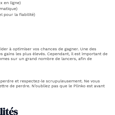
ux en ligne)
omatique)
 pour la fiabilité)
 aider à optimiser vos chances de gagner. Une des
es gains les plus élevés. Cependant, il est important de
sommes sur un grand nombre de lancers, afin de
à perdre et respectez-le scrupuleusement. Ne vous
tre de perdre. N’oubliez pas que le Plinko est avant
lités