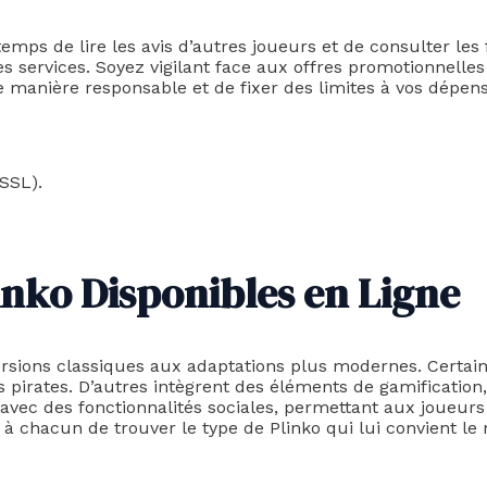
temps de lire les avis d’autres joueurs et de consulter le
ses services. Soyez vigilant face aux offres promotionnell
 de manière responsable et de fixer des limites à vos dépen
SSL).
inko Disponibles en Ligne
es versions classiques aux adaptations plus modernes. Cert
s pirates. D’autres intègrent des éléments de gamification,
avec des fonctionnalités sociales, permettant aux joueurs
 à chacun de trouver le type de Plinko qui lui convient le