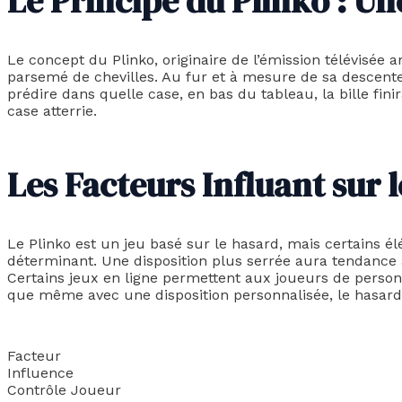
Le Principe du Plinko : U
Le concept du Plinko, originaire de l’émission télévisée a
parsemé de chevilles. Au fur et à mesure de sa descente, 
prédire dans quelle case, en bas du tableau, la bille fin
case atterrie.
Les Facteurs Influant sur l
Le Plinko est un jeu basé sur le hasard, mais certains él
déterminant. Une disposition plus serrée aura tendance à 
Certains jeux en ligne permettent aux joueurs de personnal
que même avec une disposition personnalisée, le hasard
Facteur
Influence
Contrôle Joueur