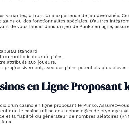
s variantes, offrant une expérience de jeu diversifiée. Ce
gains ou des fonctionnalités spéciales. D’autres intègren
vant de vous lancer dans un jeu de Plinko en ligne, assur
 tableau standard.
t un multiplicateur de gains.
re attribués aux joueurs.
progressivement, avec des gains potentiels plus élevés.
Casinos en Ligne Proposant l
oix d’un casino en ligne proposant le Plinko. Assurez-vous 
ent que le casino utilise des technologies de cryptage av
e et la fiabilité du générateur de nombres aléatoires (RNG)
tiaux.