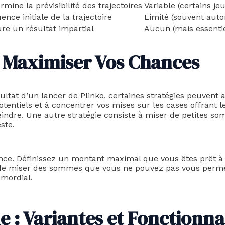
rmine la prévisibilité des trajectoires
Variable (certains je
uence initiale de la trajectoire
Limité (souvent aut
re un résultat impartial
Aucun (mais essentiel
r Maximiser Vos Chances
ésultat d’un lancer de Plinko, certaines stratégies peuvent
otentiels et à concentrer vos mises sur les cases offrant l
tteindre. Une autre stratégie consiste à miser de petites 
ste.
ence. Définissez un montant maximal que vous êtes prêt 
ez de miser des sommes que vous ne pouvez pas vous permet
imordial.
e : Variantes et Fonctionna