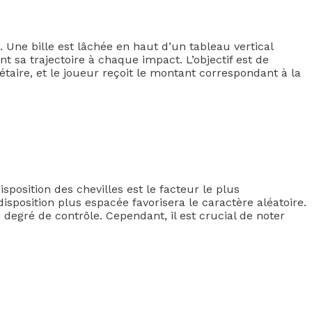
. Une bille est lâchée en haut d’un tableau vertical
t sa trajectoire à chaque impact. L’objectif est de
étaire, et le joueur reçoit le montant correspondant à la
position des chevilles est le facteur le plus
isposition plus espacée favorisera le caractère aléatoire.
 degré de contrôle. Cependant, il est crucial de noter