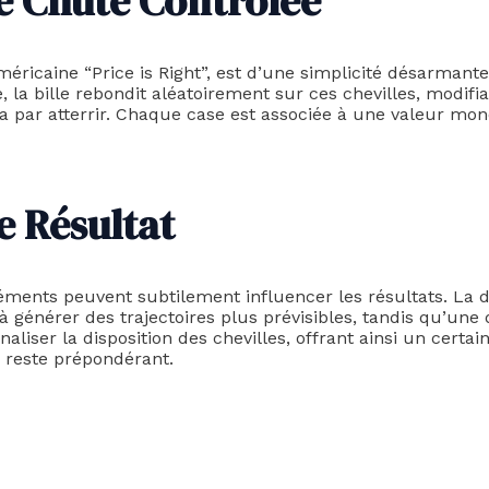
ne Chute Contrôlée
méricaine “Price is Right”, est d’une simplicité désarmante
la bille rebondit aléatoirement sur ces chevilles, modifian
ira par atterrir. Chaque case est associée à une valeur mon
e Résultat
éments peuvent subtilement influencer les résultats. La dis
générer des trajectoires plus prévisibles, tandis qu’une d
iser la disposition des chevilles, offrant ainsi un certain
 reste prépondérant.