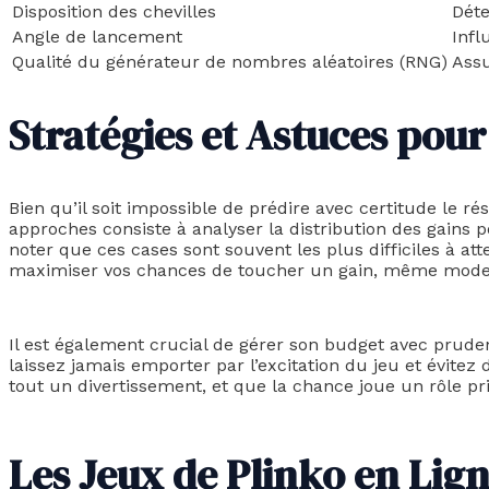
Disposition des chevilles
Déte
Angle de lancement
Infl
Qualité du générateur de nombres aléatoires (RNG)
Assu
Stratégies et Astuces pou
Bien qu’il soit impossible de prédire avec certitude le r
approches consiste à analyser la distribution des gains p
noter que ces cases sont souvent les plus difficiles à a
maximiser vos chances de toucher un gain, même mode
Il est également crucial de gérer son budget avec prud
laissez jamais emporter par l’excitation du jeu et évit
tout un divertissement, et que la chance joue un rôle pr
Les Jeux de Plinko en Lign