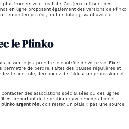
plus immersive et réaliste. Ces jeux utilisent des
inos en ligne proposent également des versions de Plinko
du jeu en temps réel, tout en interagissant avec le
c le Plinko
s laisser le jeu prendre le contrôle de votre vie. Fixez-
 permettre de perdre. Faites des pauses régulières et
erdez le contrôle, demandez de l’aide à un professionnel.
contacter des associations spécialisées ou des lignes
u’il est important de le pratiquer avec modération et
e
plinko argent réel
doit rester un plaisir, pas une source