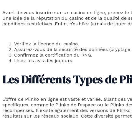
Avant de vous inscrire sur un casino en ligne, prenez le 
une idée de la réputation du casino et de la qualité de 
conditions restrictives. Enfin, n’oubliez jamais de jouer
Vérifiez la licence du casino.
Assurez-vous de la sécurité des données (cryptage 
Confirmez la certification du RNG.
Lisez les avis des joueurs.
Les Différents Types de Pl
L’offre de Plinko en ligne est vaste et variée, allant d
spécifiques, comme le Plinko de l’espace ou le Plinko de
récompenses. Il existe également des versions de Plinko 
résultats sur les réseaux sociaux. Cette diversité permet